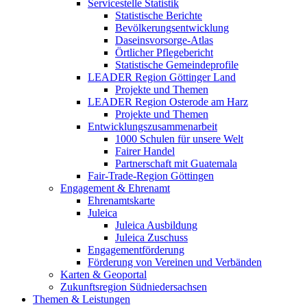
Servicestelle Statistik
Statistische Berichte
Bevölkerungsentwicklung
Daseinsvorsorge-Atlas
Örtlicher Pflegebericht
Statistische Gemeindeprofile
LEADER Region Göttinger Land
Projekte und Themen
LEADER Region Osterode am Harz
Projekte und Themen
Entwicklungszusammenarbeit
1000 Schulen für unsere Welt
Fairer Handel
Partnerschaft mit Guatemala
Fair-Trade-Region Göttingen
Engagement & Ehrenamt
Ehrenamtskarte
Juleica
Juleica Ausbildung
Juleica Zuschuss
Engagementförderung
Förderung von Vereinen und Verbänden
Karten & Geoportal
Zukunftsregion Südniedersachsen
Themen & Leistungen