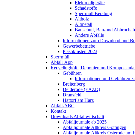
Elektroaltgeräte
Schadstoffe
Sperrmüll Beratung
Altholz
Altmetall
Bauschutt, Bau-und Abbruchabf
Andere Abfälle
Informationen zum Download und Bes
Gewerbebetriebe
Plastikfasten 2023
Sperrmüll
Abfall-App
Recyclinghöfe, Deponien und Kompostanla
Gebühren
Informationen und Gebühren zu
Breitenberg
Deiderode (EAZD)
Dransfeld
Hattorf am Harz
Abfall-ABC
Kontakt
Downloads Abfallwirtschaft
Abfalljournale ab 2025
Abfalljournale Altkreis Göttingen
Abfalljournale Altkreis Osterode am 