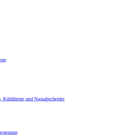
ppe
n, Kühltürme und Nassabscheider
programm