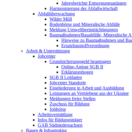
Jahresberichte Entsorgungsanlagen
Harmonisierung der Abfallwirtschaft
Abfallüberwachung
Wilder Müll
Bodenbörse und Mineralische Abfälle
Meldung Umweltbeeinträchtigungen
Baumaßnahmen/Bauabfälle, Mineralische Ab
Hinweise zu Baumaßnahmen und Bau
Ersatzbaustoffverordnung
Arbeit & Unterstützung
Jobcenter
Grundsicherungsgeld beantragen
Online-Antrag SGB II
Erklärungsbogen
SGB II Leitfaden
Jobcenter Standorte
Eingliederung in Arbeit und Ausbildung
Leistungen an Vertriebene aus der Ukraine
Meldungen freier Stellen
Zuschuss für Bildung
Jobbörse
Arbeitsvermittlung
Infos für Bildungsträger
GAB Südniedersachsen
Bauen & Infrastruktur