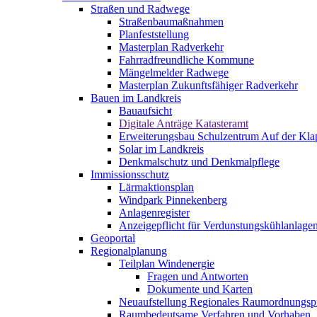
Straßen und Radwege
Straßenbaumaßnahmen
Planfeststellung
Masterplan Radverkehr
Fahrradfreundliche Kommune
Mängelmelder Radwege
Masterplan Zukunftsfähiger Radverkehr
Bauen im Landkreis
Bauaufsicht
Digitale Anträge Katasteramt
Erweiterungsbau Schulzentrum Auf der Kla
Solar im Landkreis
Denkmalschutz und Denkmalpflege
Immissionsschutz
Lärmaktionsplan
Windpark Pinnekenberg
Anlagenregister
Anzeigepflicht für Verdunstungskühlanlage
Geoportal
Regionalplanung
Teilplan Windenergie
Fragen und Antworten
Dokumente und Karten
Neuaufstellung Regionales Raumordnungs
Raumbedeutsame Verfahren und Vorhaben