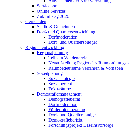
Außenstellen der Kreisverwaltung
Serviceportal
Online Services
Zukunftstag 2026
Gemeinden
Städte & Gemeinden
Dorf- und Quartiersentwicklung
Dorfmoderation
Dorf- und Quartiersbudget
Regionalentwicklung
Regionalplanung
Teilplan Windenergie
Neuaufstellung Regionales Raumordnungs
Raumbedeutsame Verfahren & Vorhaben
Sozialplanung
Sozialstrategie
Sozialbericht
Fokusräume
Demografiemanagement
Demografiebeirat
Dorfmoderation
Fördermittelberatung
Dorf- und Quartiersbudget
Demografiebericht
Forschungsprojekt Daseinsvorsorge