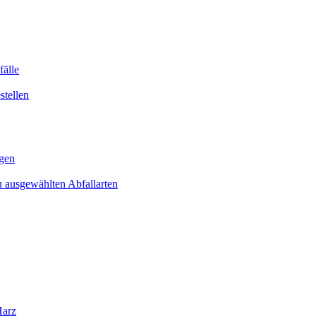
älle
tellen
gen
 ausgewählten Abfallarten
Harz