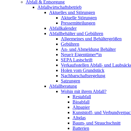
Abfall & Entsorgung
Abfallwirtschaftsbetrieb
Aktuelles und Störungen
Aktuelle Störungen
Pressemitteilungen
Abfallkalender
Abfallbehälter und Gebühren
Allgemeines und Behältergrößen
Gebühren
An- und Abmeldung Behälter
Neue/r Eigentümer*in
SEPA Lastschrift
Verkaufsstellen Abfall- und Laubsäck
Holen vom Grundstück
Nachbarschaftsregelung
Satzungen
Abfallberatung
Wohin mit ihrem Abfall?
Restabfall
Bioabfall
Altpapier
Kunststoff- und Verbundverpa
Altglas
Baum- und Strauchschnitt
Batterien