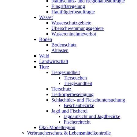
Naturschutz- und Regionalbeauftragte
Eingriffsregelung
Hautflüglerbeauftragte
Wasser
Wasserschutzgebiete
Überschwemmungsgebiete
Wasserentnahmeverbot
Boden
Bodenschutz
Altlasten
Wald
Landwirtschaft
Tiere
Tiergesundheit
Tierseuchen
Tiergesundheit
Tierschutz
Tierkörperbeseitigung
Schlachttier- und Fleischuntersuchung
Beschaubezirke
Jagd und Fischerei
Jagdaufsicht und Jagdbezirke
Fischereirecht
Öko-Modellregion
Verbraucherschutz & Lebensmittelkontrolle