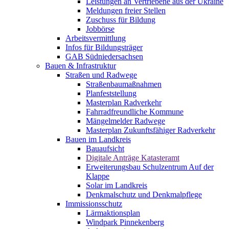
Leistungen an Vertriebene aus der Ukraine
Meldungen freier Stellen
Zuschuss für Bildung
Jobbörse
Arbeitsvermittlung
Infos für Bildungsträger
GAB Südniedersachsen
Bauen & Infrastruktur
Straßen und Radwege
Straßenbaumaßnahmen
Planfeststellung
Masterplan Radverkehr
Fahrradfreundliche Kommune
Mängelmelder Radwege
Masterplan Zukunftsfähiger Radverkehr
Bauen im Landkreis
Bauaufsicht
Digitale Anträge Katasteramt
Erweiterungsbau Schulzentrum Auf der
Klappe
Solar im Landkreis
Denkmalschutz und Denkmalpflege
Immissionsschutz
Lärmaktionsplan
Windpark Pinnekenberg