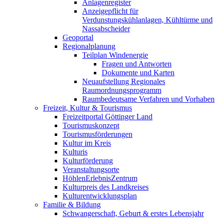
Anlagenregister
Anzeigepflicht für
Verdunstungskühlanlagen, Kühltürme und
Nassabscheider
Geoportal
Regionalplanung
Teilplan Windenergie
Fragen und Antworten
Dokumente und Karten
Neuaufstellung Regionales
Raumordnungsprogramm
Raumbedeutsame Verfahren und Vorhaben
Freizeit, Kultur & Tourismus
Freizeitportal Göttinger Land
Tourismuskonzept
Tourismusförderungen
Kultur im Kreis
Kulturis
Kulturförderung
Veranstaltungsorte
HöhlenErlebnisZentrum
Kulturpreis des Landkreises
Kulturentwicklungsplan
Familie & Bildung
Schwangerschaft, Geburt & erstes Lebensjahr