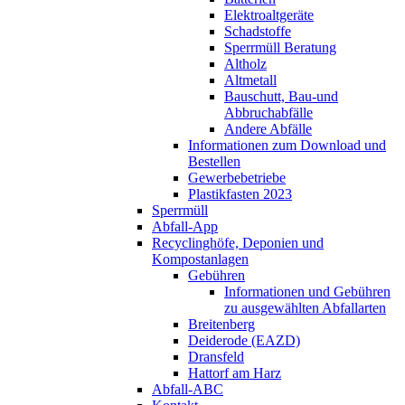
Elektroaltgeräte
Schadstoffe
Sperrmüll Beratung
Altholz
Altmetall
Bauschutt, Bau-und
Abbruchabfälle
Andere Abfälle
Informationen zum Download und
Bestellen
Gewerbebetriebe
Plastikfasten 2023
Sperrmüll
Abfall-App
Recyclinghöfe, Deponien und
Kompostanlagen
Gebühren
Informationen und Gebühren
zu ausgewählten Abfallarten
Breitenberg
Deiderode (EAZD)
Dransfeld
Hattorf am Harz
Abfall-ABC