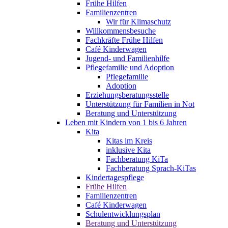
Frühe Hilfen
Familienzentren
Wir für Klimaschutz
Willkommensbesuche
Fachkräfte Frühe Hilfen
Café Kinderwagen
Jugend- und Familienhilfe
Pflegefamilie und Adoption
Pflegefamilie
Adoption
Erziehungsberatungsstelle
Unterstützung für Familien in Not
Beratung und Unterstützung
Leben mit Kindern von 1 bis 6 Jahren
Kita
Kitas im Kreis
inklusive Kita
Fachberatung KiTa
Fachberatung Sprach-KiTas
Kindertagespflege
Frühe Hilfen
Familienzentren
Café Kinderwagen
Schulentwicklungsplan
Beratung und Unterstützung