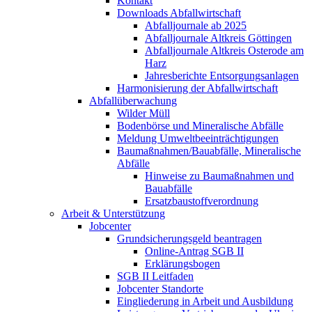
Kontakt
Downloads Abfallwirtschaft
Abfalljournale ab 2025
Abfalljournale Altkreis Göttingen
Abfalljournale Altkreis Osterode am
Harz
Jahresberichte Entsorgungsanlagen
Harmonisierung der Abfallwirtschaft
Abfallüberwachung
Wilder Müll
Bodenbörse und Mineralische Abfälle
Meldung Umweltbeeinträchtigungen
Baumaßnahmen/Bauabfälle, Mineralische
Abfälle
Hinweise zu Baumaßnahmen und
Bauabfälle
Ersatzbaustoffverordnung
Arbeit & Unterstützung
Jobcenter
Grundsicherungsgeld beantragen
Online-Antrag SGB II
Erklärungsbogen
SGB II Leitfaden
Jobcenter Standorte
Eingliederung in Arbeit und Ausbildung