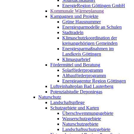
Solardachkataster
EnergieRegion Göttingen GmbH
Kommunale Wärmeplanung
Kampagnen und Projekte
Grüne Hausnummer
Energiesparmodelle an Schulen
Stadtradeln
Klimaschutzkoordination der
kreisangehörigen Gemeinden
Energiesparmaßnahmen im
Landkreis Göttingen
Klimasparbrief
Fördermittel und Beratung
Solarförderprogramm
Altbauförderprogramm
Energieagentur Region Göttingen
Luftreinhalteplan Bad Lauterberg
Potenzialstudie Deponiegas
Naturschutz
Landschaftspflege
Schutzgebiete und Karten
Überschwemmungsgebiete
Wasserschutzgebiete
Naturschutzgebiete
Landschaftsschutzgebiete