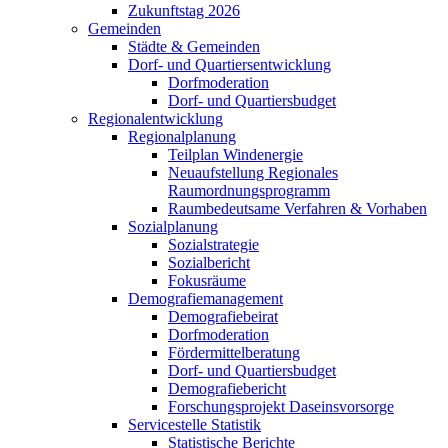
Zukunftstag 2026
Gemeinden
Städte & Gemeinden
Dorf- und Quartiersentwicklung
Dorfmoderation
Dorf- und Quartiersbudget
Regionalentwicklung
Regionalplanung
Teilplan Windenergie
Neuaufstellung Regionales
Raumordnungsprogramm
Raumbedeutsame Verfahren & Vorhaben
Sozialplanung
Sozialstrategie
Sozialbericht
Fokusräume
Demografiemanagement
Demografiebeirat
Dorfmoderation
Fördermittelberatung
Dorf- und Quartiersbudget
Demografiebericht
Forschungsprojekt Daseinsvorsorge
Servicestelle Statistik
Statistische Berichte