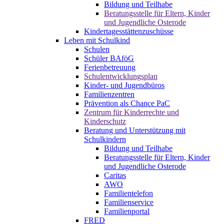
Bildung und Teilhabe
Beratungsstelle für Eltern, Kinder
und Jugendliche Osterode
Kindertagesstättenzuschüsse
Leben mit Schulkind
Schulen
Schüler BAföG
Ferienbetreuung
Schulentwicklungsplan
Kinder- und Jugendbüros
Familienzentren
Prävention als Chance PaC
Zentrum für Kinderrechte und
Kinderschutz
Beratung und Unterstützung mit
Schulkindern
Bildung und Teilhabe
Beratungsstelle für Eltern, Kinder
und Jugendliche Osterode
Caritas
AWO
Familientelefon
Familienservice
Familienportal
FRED