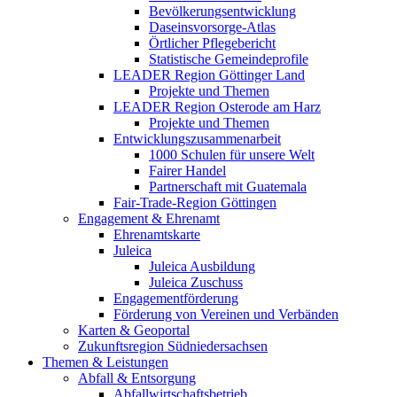
Bevölkerungsentwicklung
Daseinsvorsorge-Atlas
Örtlicher Pflegebericht
Statistische Gemeindeprofile
LEADER Region Göttinger Land
Projekte und Themen
LEADER Region Osterode am Harz
Projekte und Themen
Entwicklungszusammenarbeit
1000 Schulen für unsere Welt
Fairer Handel
Partnerschaft mit Guatemala
Fair-Trade-Region Göttingen
Engagement & Ehrenamt
Ehrenamtskarte
Juleica
Juleica Ausbildung
Juleica Zuschuss
Engagementförderung
Förderung von Vereinen und Verbänden
Karten & Geoportal
Zukunftsregion Südniedersachsen
Themen & Leistungen
Abfall & Entsorgung
Abfallwirtschaftsbetrieb