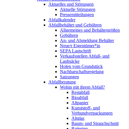
Aktuelles und Störungen
Aktuelle Störungen
Pressemitteilungen
Abfallkalender
Abfallbehälter und Gebühren
Allgemeines und Behältergrößen
Gebühren
An- und Abmeldung Behälter
Neue/r Eigentümer*in
SEPA Lastschrift
Verkaufsstellen Abfall- und
Laubsäcke
Holen vom Grundstück
Nachbarschaftsregelung
Satzungen
Abfallberatung
Wohin mit ihrem Abfall?
Restabfall
Bioabfall
Altpapier
Kunststoff- und
Verbundverpackungen
Altglas
Baum- und Strauchschnitt
Batterien