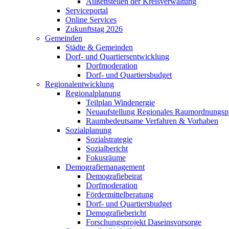
Außenstellen der Kreisverwaltung
Serviceportal
Online Services
Zukunftstag 2026
Gemeinden
Städte & Gemeinden
Dorf- und Quartiersentwicklung
Dorfmoderation
Dorf- und Quartiersbudget
Regionalentwicklung
Regionalplanung
Teilplan Windenergie
Neuaufstellung Regionales Raumordnungs
Raumbedeutsame Verfahren & Vorhaben
Sozialplanung
Sozialstrategie
Sozialbericht
Fokusräume
Demografiemanagement
Demografiebeirat
Dorfmoderation
Fördermittelberatung
Dorf- und Quartiersbudget
Demografiebericht
Forschungsprojekt Daseinsvorsorge