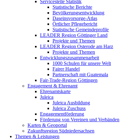
Servicestelle Statistik
Statistische Berichte
Bevölkerungsentwicklung
Daseinsvorsorge-Atlas
Örtlicher Pflegebericht
Statistische Gemeindeprofile
LEADER Region Göttinger Land
Projekte und Themen
LEADER Region Osterode am Harz
Projekte und Themen
Entwicklungszusammenarbeit
1000 Schulen für unsere Welt
Fairer Handel
Partnerschaft mit Guatemala
Fair-Trade-Region Göttingen
Engagement & Ehrenamt
Ehrenamtskarte
Juleica
Juleica Ausbildung
Juleica Zuschuss
Engagementförderung
Förderung von Vereinen und Verbänden
Karten & Geoportal
Zukunftsregion Südniedersachsen
Themen & Leistungen