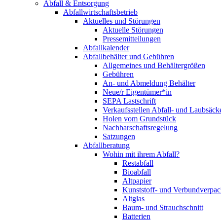
Abfall & Entsorgung
Abfallwirtschaftsbetrieb
Aktuelles und Störungen
Aktuelle Störungen
Pressemitteilungen
Abfallkalender
Abfallbehälter und Gebühren
Allgemeines und Behältergrößen
Gebühren
An- und Abmeldung Behälter
Neue/r Eigentümer*in
SEPA Lastschrift
Verkaufsstellen Abfall- und Laubsäck
Holen vom Grundstück
Nachbarschaftsregelung
Satzungen
Abfallberatung
Wohin mit ihrem Abfall?
Restabfall
Bioabfall
Altpapier
Kunststoff- und Verbundverpa
Altglas
Baum- und Strauchschnitt
Batterien