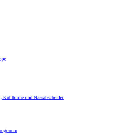
ppe
n, Kühltürme und Nassabscheider
programm