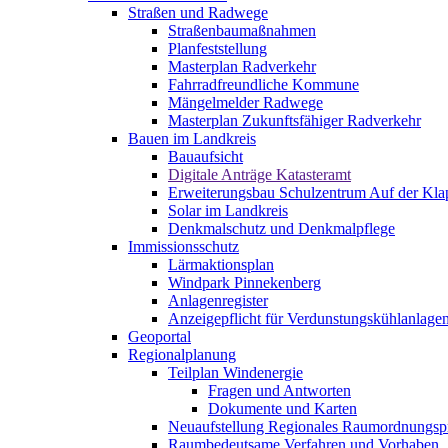
Straßen und Radwege
Straßenbaumaßnahmen
Planfeststellung
Masterplan Radverkehr
Fahrradfreundliche Kommune
Mängelmelder Radwege
Masterplan Zukunftsfähiger Radverkehr
Bauen im Landkreis
Bauaufsicht
Digitale Anträge Katasteramt
Erweiterungsbau Schulzentrum Auf der Kla
Solar im Landkreis
Denkmalschutz und Denkmalpflege
Immissionsschutz
Lärmaktionsplan
Windpark Pinnekenberg
Anlagenregister
Anzeigepflicht für Verdunstungskühlanlage
Geoportal
Regionalplanung
Teilplan Windenergie
Fragen und Antworten
Dokumente und Karten
Neuaufstellung Regionales Raumordnungs
Raumbedeutsame Verfahren und Vorhaben