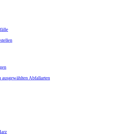
älle
tellen
gen
 ausgewählten Abfallarten
Harz