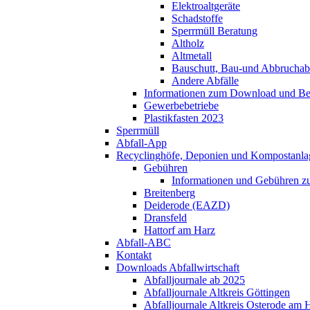
Elektroaltgeräte
Schadstoffe
Sperrmüll Beratung
Altholz
Altmetall
Bauschutt, Bau-und Abbruchabf
Andere Abfälle
Informationen zum Download und Bes
Gewerbebetriebe
Plastikfasten 2023
Sperrmüll
Abfall-App
Recyclinghöfe, Deponien und Kompostanla
Gebühren
Informationen und Gebühren zu
Breitenberg
Deiderode (EAZD)
Dransfeld
Hattorf am Harz
Abfall-ABC
Kontakt
Downloads Abfallwirtschaft
Abfalljournale ab 2025
Abfalljournale Altkreis Göttingen
Abfalljournale Altkreis Osterode am 