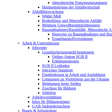
Jahresberichte Entsorgungsanlagen
Harmonisierung der Abfallwirtschaft
Abfallüberwachung
Wilder Müll
Bodenbörse und Mineralische Abfälle
Meldung Umweltbeeinträchtigungen
Baumaßnahmen/Bauabfälle, Mineralische Ab
Hinweise zu Baumaßnahmen und Bau
Ersatzbaustoffverordnung
Arbeit & Unterstützung
Jobcenter
Grundsicherungsgeld beantragen
Online-Antrag SGB II
Erklärungsbogen
SGB II Leitfaden
Jobcenter Standorte
Eingliederung in Arbeit und Ausbildung
Leistungen an Vertriebene aus der Ukraine
Meldungen freier Stellen
Zuschuss für Bildung
Jobbörse
Arbeitsvermittlung
Infos für Bildungsträger
GAB Südniedersachsen
Bauen & Infrastruktur