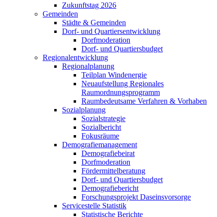
Zukunftstag 2026
Gemeinden
Städte & Gemeinden
Dorf- und Quartiersentwicklung
Dorfmoderation
Dorf- und Quartiersbudget
Regionalentwicklung
Regionalplanung
Teilplan Windenergie
Neuaufstellung Regionales
Raumordnungsprogramm
Raumbedeutsame Verfahren & Vorhaben
Sozialplanung
Sozialstrategie
Sozialbericht
Fokusräume
Demografiemanagement
Demografiebeirat
Dorfmoderation
Fördermittelberatung
Dorf- und Quartiersbudget
Demografiebericht
Forschungsprojekt Daseinsvorsorge
Servicestelle Statistik
Statistische Berichte