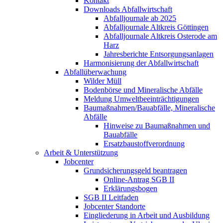
Kontakt
Downloads Abfallwirtschaft
Abfalljournale ab 2025
Abfalljournale Altkreis Göttingen
Abfalljournale Altkreis Osterode am
Harz
Jahresberichte Entsorgungsanlagen
Harmonisierung der Abfallwirtschaft
Abfallüberwachung
Wilder Müll
Bodenbörse und Mineralische Abfälle
Meldung Umweltbeeinträchtigungen
Baumaßnahmen/Bauabfälle, Mineralische
Abfälle
Hinweise zu Baumaßnahmen und
Bauabfälle
Ersatzbaustoffverordnung
Arbeit & Unterstützung
Jobcenter
Grundsicherungsgeld beantragen
Online-Antrag SGB II
Erklärungsbogen
SGB II Leitfaden
Jobcenter Standorte
Eingliederung in Arbeit und Ausbildung