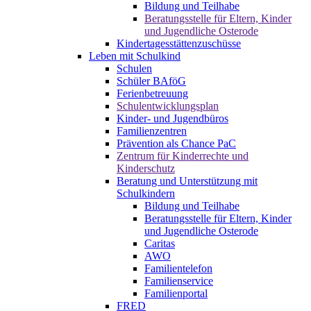
Bildung und Teilhabe
Beratungsstelle für Eltern, Kinder
und Jugendliche Osterode
Kindertagesstättenzuschüsse
Leben mit Schulkind
Schulen
Schüler BAföG
Ferienbetreuung
Schulentwicklungsplan
Kinder- und Jugendbüros
Familienzentren
Prävention als Chance PaC
Zentrum für Kinderrechte und
Kinderschutz
Beratung und Unterstützung mit
Schulkindern
Bildung und Teilhabe
Beratungsstelle für Eltern, Kinder
und Jugendliche Osterode
Caritas
AWO
Familientelefon
Familienservice
Familienportal
FRED