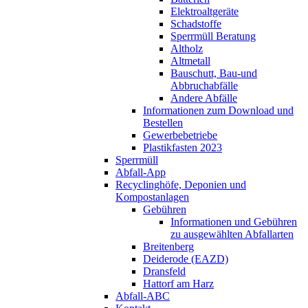
Elektroaltgeräte
Schadstoffe
Sperrmüll Beratung
Altholz
Altmetall
Bauschutt, Bau-und
Abbruchabfälle
Andere Abfälle
Informationen zum Download und
Bestellen
Gewerbebetriebe
Plastikfasten 2023
Sperrmüll
Abfall-App
Recyclinghöfe, Deponien und
Kompostanlagen
Gebühren
Informationen und Gebühren
zu ausgewählten Abfallarten
Breitenberg
Deiderode (EAZD)
Dransfeld
Hattorf am Harz
Abfall-ABC