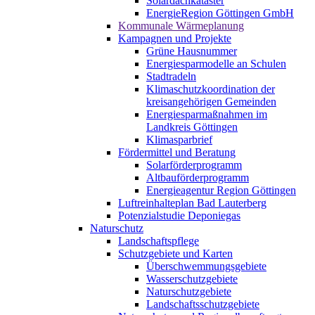
Solardachkataster
EnergieRegion Göttingen GmbH
Kommunale Wärmeplanung
Kampagnen und Projekte
Grüne Hausnummer
Energiesparmodelle an Schulen
Stadtradeln
Klimaschutzkoordination der
kreisangehörigen Gemeinden
Energiesparmaßnahmen im
Landkreis Göttingen
Klimasparbrief
Fördermittel und Beratung
Solarförderprogramm
Altbauförderprogramm
Energieagentur Region Göttingen
Luftreinhalteplan Bad Lauterberg
Potenzialstudie Deponiegas
Naturschutz
Landschaftspflege
Schutzgebiete und Karten
Überschwemmungsgebiete
Wasserschutzgebiete
Naturschutzgebiete
Landschaftsschutzgebiete