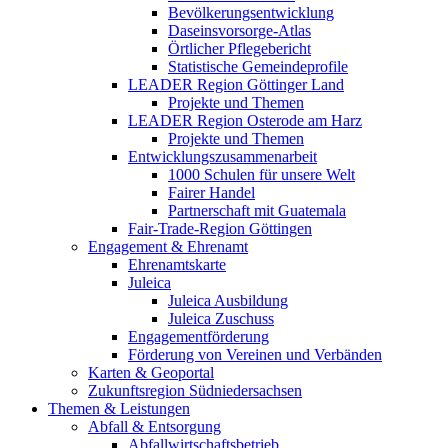
Bevölkerungsentwicklung
Daseinsvorsorge-Atlas
Örtlicher Pflegebericht
Statistische Gemeindeprofile
LEADER Region Göttinger Land
Projekte und Themen
LEADER Region Osterode am Harz
Projekte und Themen
Entwicklungszusammenarbeit
1000 Schulen für unsere Welt
Fairer Handel
Partnerschaft mit Guatemala
Fair-Trade-Region Göttingen
Engagement & Ehrenamt
Ehrenamtskarte
Juleica
Juleica Ausbildung
Juleica Zuschuss
Engagementförderung
Förderung von Vereinen und Verbänden
Karten & Geoportal
Zukunftsregion Südniedersachsen
Themen & Leistungen
Abfall & Entsorgung
Abfallwirtschaftsbetrieb