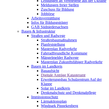
Leistungen an Vertriebene aus der Ukraine
Meldungen freier Stellen
Zuschuss für Bildung
Jobbörse
Arbeitsvermittlung
Infos für Bildungsträger
GAB Südniedersachsen
Bauen & Infrastruktur
Straßen und Radwege
Straßenbaumaßnahmen
Planfeststellung
Masterplan Radverkehr
Fahrradfreundliche Kommune
Mängelmelder Radwege
Masterplan Zukunftsfähiger Radverkehr
Bauen im Landkreis
Bauaufsicht
Digitale Anträge Katasteramt
Erweiterungsbau Schulzentrum Auf der
Klappe
Solar im Landkreis
Denkmalschutz und Denkmalpflege
Immissionsschutz
Lärmaktionsplan
Windpark Pinnekenberg