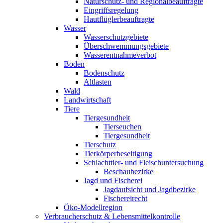
Naturschutz- und Regionalbeauftragte
Eingriffsregelung
Hautflüglerbeauftragte
Wasser
Wasserschutzgebiete
Überschwemmungsgebiete
Wasserentnahmeverbot
Boden
Bodenschutz
Altlasten
Wald
Landwirtschaft
Tiere
Tiergesundheit
Tierseuchen
Tiergesundheit
Tierschutz
Tierkörperbeseitigung
Schlachttier- und Fleischuntersuchung
Beschaubezirke
Jagd und Fischerei
Jagdaufsicht und Jagdbezirke
Fischereirecht
Öko-Modellregion
Verbraucherschutz & Lebensmittelkontrolle