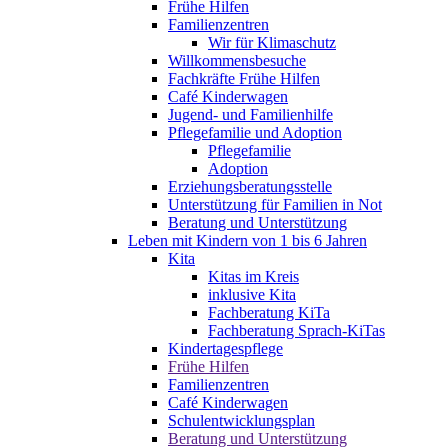
Frühe Hilfen
Familienzentren
Wir für Klimaschutz
Willkommensbesuche
Fachkräfte Frühe Hilfen
Café Kinderwagen
Jugend- und Familienhilfe
Pflegefamilie und Adoption
Pflegefamilie
Adoption
Erziehungsberatungsstelle
Unterstützung für Familien in Not
Beratung und Unterstützung
Leben mit Kindern von 1 bis 6 Jahren
Kita
Kitas im Kreis
inklusive Kita
Fachberatung KiTa
Fachberatung Sprach-KiTas
Kindertagespflege
Frühe Hilfen
Familienzentren
Café Kinderwagen
Schulentwicklungsplan
Beratung und Unterstützung