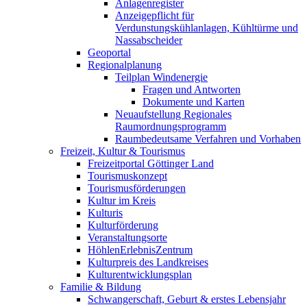
Anlagenregister
Anzeigepflicht für
Verdunstungskühlanlagen, Kühltürme und
Nassabscheider
Geoportal
Regionalplanung
Teilplan Windenergie
Fragen und Antworten
Dokumente und Karten
Neuaufstellung Regionales
Raumordnungsprogramm
Raumbedeutsame Verfahren und Vorhaben
Freizeit, Kultur & Tourismus
Freizeitportal Göttinger Land
Tourismuskonzept
Tourismusförderungen
Kultur im Kreis
Kulturis
Kulturförderung
Veranstaltungsorte
HöhlenErlebnisZentrum
Kulturpreis des Landkreises
Kulturentwicklungsplan
Familie & Bildung
Schwangerschaft, Geburt & erstes Lebensjahr