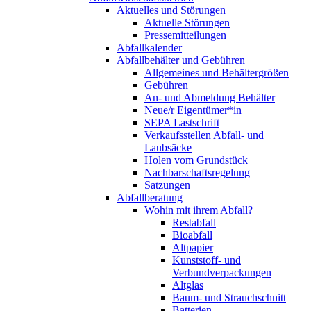
Aktuelles und Störungen
Aktuelle Störungen
Pressemitteilungen
Abfallkalender
Abfallbehälter und Gebühren
Allgemeines und Behältergrößen
Gebühren
An- und Abmeldung Behälter
Neue/r Eigentümer*in
SEPA Lastschrift
Verkaufsstellen Abfall- und
Laubsäcke
Holen vom Grundstück
Nachbarschaftsregelung
Satzungen
Abfallberatung
Wohin mit ihrem Abfall?
Restabfall
Bioabfall
Altpapier
Kunststoff- und
Verbundverpackungen
Altglas
Baum- und Strauchschnitt
Batterien