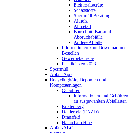
Elektroaltgeräte
Schadstoffe
Sperrmüll Beratung
Altholz
Altmetall
Bauschutt, Bau-und
Abbruchabfälle
Andere Abfälle
Informationen zum Download und
Bestellen
Gewerbebetriebe
Plastikfasten 2023
Sperrmüll
Abfall-App
Recyclinghöfe, Deponien und
Kompostanlagen
Gebühren
Informationen und Gebühren
zu ausgewählten Abfallarten
Breitenberg
Deiderode (EAZD)
Dransfeld
Hattorf am Harz
Abfall-ABC