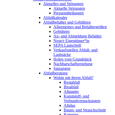
Aktuelles und Störungen
Aktuelle Störungen
Pressemitteilungen
Abfallkalender
Abfallbehälter und Gebühren
Allgemeines und Behältergrößen
Gebühren
An- und Abmeldung Behälter
Neue/r Eigentümer*in
SEPA Lastschrift
Verkaufsstellen Abfall- und
Laubsäcke
Holen vom Grundstück
Nachbarschaftsregelung
Satzungen
Abfallberatung
Wohin mit ihrem Abfall?
Restabfall
Bioabfall
Altpapier
Kunststoff- und
Verbundverpackungen
Altglas
Baum- und Strauchschnitt
Batterien