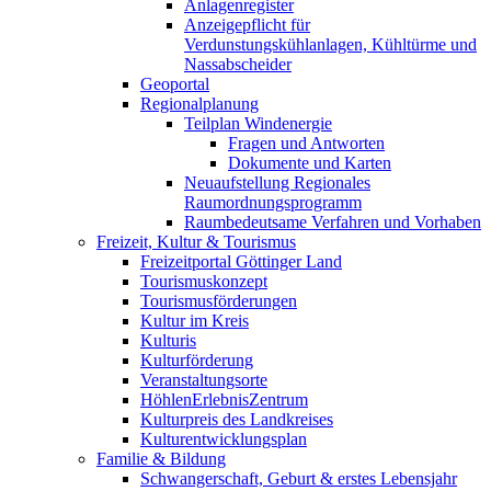
Anlagenregister
Anzeigepflicht für
Verdunstungskühlanlagen, Kühltürme und
Nassabscheider
Geoportal
Regionalplanung
Teilplan Windenergie
Fragen und Antworten
Dokumente und Karten
Neuaufstellung Regionales
Raumordnungsprogramm
Raumbedeutsame Verfahren und Vorhaben
Freizeit, Kultur & Tourismus
Freizeitportal Göttinger Land
Tourismuskonzept
Tourismusförderungen
Kultur im Kreis
Kulturis
Kulturförderung
Veranstaltungsorte
HöhlenErlebnisZentrum
Kulturpreis des Landkreises
Kulturentwicklungsplan
Familie & Bildung
Schwangerschaft, Geburt & erstes Lebensjahr