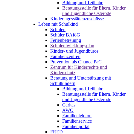
Bildung und Teilhabe
Beratungsstelle für Eltern, Kinder
und Jugendliche Osterode
Kindertagesstättenzuschüsse
Leben mit Schulkind
Schulen
Schüler BAföG
Ferienbetreuung
Schulentwicklungsplan
Kinder- und Jugendbüros
Familienzentren
Prävention als Chance PaC
Zentrum für Kinderrechte und
Kinderschutz
Beratung und Unterstützung mit
Schulkindern
Bildung und Teilhabe
Beratungsstelle für Eltern, Kinder
und Jugendliche Osterode
Caritas
AWO
Familientelefon
Familienservice
Familienportal
FRED