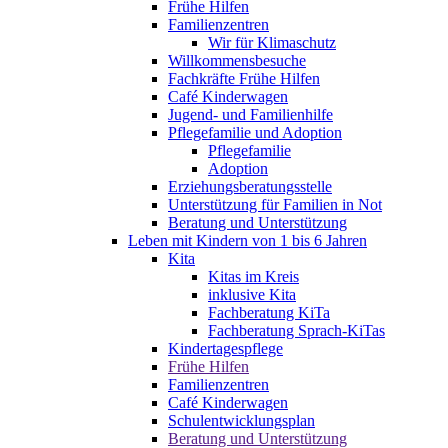
Frühe Hilfen
Familienzentren
Wir für Klimaschutz
Willkommensbesuche
Fachkräfte Frühe Hilfen
Café Kinderwagen
Jugend- und Familienhilfe
Pflegefamilie und Adoption
Pflegefamilie
Adoption
Erziehungsberatungsstelle
Unterstützung für Familien in Not
Beratung und Unterstützung
Leben mit Kindern von 1 bis 6 Jahren
Kita
Kitas im Kreis
inklusive Kita
Fachberatung KiTa
Fachberatung Sprach-KiTas
Kindertagespflege
Frühe Hilfen
Familienzentren
Café Kinderwagen
Schulentwicklungsplan
Beratung und Unterstützung