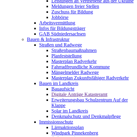
Leistungen an Vertriebene aus der Ukraine
Meldungen freier Stellen
Zuschuss für Bildung
Jobbörse
Arbeitsvermittlung
Infos für Bildungsträger
GAB Südniedersachsen
Bauen & Infrastruktur
Straßen und Radwege
Straßenbaumaßnahmen
Planfeststellung
Masterplan Radverkehr
Fahrradfreundliche Kommune
Mängelmelder Radwege
Masterplan Zukunftsfähiger Radverkehr
Bauen im Landkreis
Bauaufsicht
Digitale Anträge Katasteramt
Erweiterungsbau Schulzentrum Auf der
Klappe
Solar im Landkreis
Denkmalschutz und Denkmalpflege
Immissionsschutz
Lärmaktionsplan
Windpark Pinnekenberg