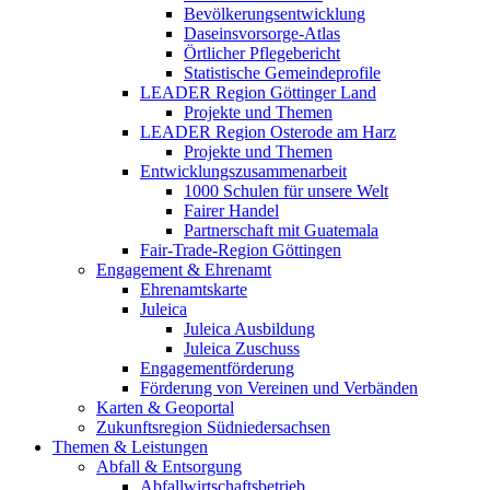
Bevölkerungsentwicklung
Daseinsvorsorge-Atlas
Örtlicher Pflegebericht
Statistische Gemeindeprofile
LEADER Region Göttinger Land
Projekte und Themen
LEADER Region Osterode am Harz
Projekte und Themen
Entwicklungszusammenarbeit
1000 Schulen für unsere Welt
Fairer Handel
Partnerschaft mit Guatemala
Fair-Trade-Region Göttingen
Engagement & Ehrenamt
Ehrenamtskarte
Juleica
Juleica Ausbildung
Juleica Zuschuss
Engagementförderung
Förderung von Vereinen und Verbänden
Karten & Geoportal
Zukunftsregion Südniedersachsen
Themen & Leistungen
Abfall & Entsorgung
Abfallwirtschaftsbetrieb