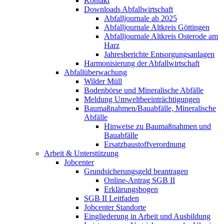
Kontakt
Downloads Abfallwirtschaft
Abfalljournale ab 2025
Abfalljournale Altkreis Göttingen
Abfalljournale Altkreis Osterode am
Harz
Jahresberichte Entsorgungsanlagen
Harmonisierung der Abfallwirtschaft
Abfallüberwachung
Wilder Müll
Bodenbörse und Mineralische Abfälle
Meldung Umweltbeeinträchtigungen
Baumaßnahmen/Bauabfälle, Mineralische
Abfälle
Hinweise zu Baumaßnahmen und
Bauabfälle
Ersatzbaustoffverordnung
Arbeit & Unterstützung
Jobcenter
Grundsicherungsgeld beantragen
Online-Antrag SGB II
Erklärungsbogen
SGB II Leitfaden
Jobcenter Standorte
Eingliederung in Arbeit und Ausbildung