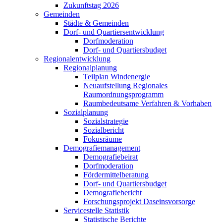
Zukunftstag 2026
Gemeinden
Städte & Gemeinden
Dorf- und Quartiersentwicklung
Dorfmoderation
Dorf- und Quartiersbudget
Regionalentwicklung
Regionalplanung
Teilplan Windenergie
Neuaufstellung Regionales
Raumordnungsprogramm
Raumbedeutsame Verfahren & Vorhaben
Sozialplanung
Sozialstrategie
Sozialbericht
Fokusräume
Demografiemanagement
Demografiebeirat
Dorfmoderation
Fördermittelberatung
Dorf- und Quartiersbudget
Demografiebericht
Forschungsprojekt Daseinsvorsorge
Servicestelle Statistik
Statistische Berichte