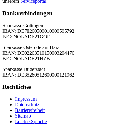
unserem
Serviceportal.
Bankverbindungen
Sparkasse Göttingen
IBAN: DE78260500010000505792
BIC: NOLADE21GOE
Sparkasse Osterode am Harz
IBAN: DE02263510150003204476
BIC: NOLADE21HZB
Sparkasse Duderstadt
IBAN: DE35260512600000121962
Rechtliches
Impressum
Datenschutz
Barrierefreiheit
Sitemap
Leichte Sprache