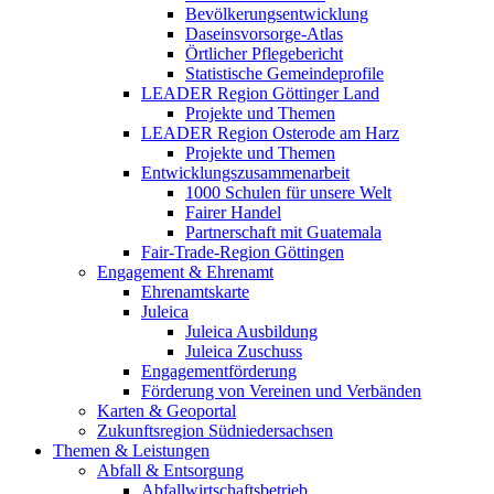
Bevölkerungsentwicklung
Daseinsvorsorge-Atlas
Örtlicher Pflegebericht
Statistische Gemeindeprofile
LEADER Region Göttinger Land
Projekte und Themen
LEADER Region Osterode am Harz
Projekte und Themen
Entwicklungszusammenarbeit
1000 Schulen für unsere Welt
Fairer Handel
Partnerschaft mit Guatemala
Fair-Trade-Region Göttingen
Engagement & Ehrenamt
Ehrenamtskarte
Juleica
Juleica Ausbildung
Juleica Zuschuss
Engagementförderung
Förderung von Vereinen und Verbänden
Karten & Geoportal
Zukunftsregion Südniedersachsen
Themen & Leistungen
Abfall & Entsorgung
Abfallwirtschaftsbetrieb