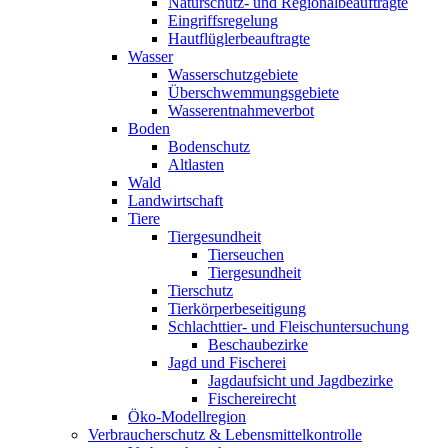
Naturschutz- und Regionalbeauftragte
Eingriffsregelung
Hautflüglerbeauftragte
Wasser
Wasserschutzgebiete
Überschwemmungsgebiete
Wasserentnahmeverbot
Boden
Bodenschutz
Altlasten
Wald
Landwirtschaft
Tiere
Tiergesundheit
Tierseuchen
Tiergesundheit
Tierschutz
Tierkörperbeseitigung
Schlachttier- und Fleischuntersuchung
Beschaubezirke
Jagd und Fischerei
Jagdaufsicht und Jagdbezirke
Fischereirecht
Öko-Modellregion
Verbraucherschutz & Lebensmittelkontrolle