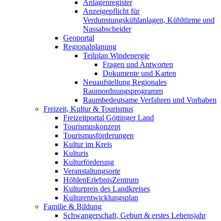
Anlagenregister
Anzeigepflicht für
Verdunstungskühlanlagen, Kühltürme und
Nassabscheider
Geoportal
Regionalplanung
Teilplan Windenergie
Fragen und Antworten
Dokumente und Karten
Neuaufstellung Regionales
Raumordnungsprogramm
Raumbedeutsame Verfahren und Vorhaben
Freizeit, Kultur & Tourismus
Freizeitportal Göttinger Land
Tourismuskonzept
Tourismusförderungen
Kultur im Kreis
Kulturis
Kulturförderung
Veranstaltungsorte
HöhlenErlebnisZentrum
Kulturpreis des Landkreises
Kulturentwicklungsplan
Familie & Bildung
Schwangerschaft, Geburt & erstes Lebensjahr