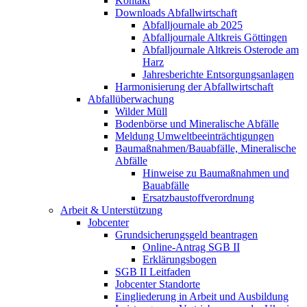
Kontakt
Downloads Abfallwirtschaft
Abfalljournale ab 2025
Abfalljournale Altkreis Göttingen
Abfalljournale Altkreis Osterode am
Harz
Jahresberichte Entsorgungsanlagen
Harmonisierung der Abfallwirtschaft
Abfallüberwachung
Wilder Müll
Bodenbörse und Mineralische Abfälle
Meldung Umweltbeeinträchtigungen
Baumaßnahmen/Bauabfälle, Mineralische
Abfälle
Hinweise zu Baumaßnahmen und
Bauabfälle
Ersatzbaustoffverordnung
Arbeit & Unterstützung
Jobcenter
Grundsicherungsgeld beantragen
Online-Antrag SGB II
Erklärungsbogen
SGB II Leitfaden
Jobcenter Standorte
Eingliederung in Arbeit und Ausbildung