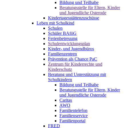
Bildung und Teilhabe
Beratungsstelle für Eltern, Kinder
und Jugendliche Osterode
Kindertagesstättenzuschüsse
Leben mit Schulkind
Schulen
Schüler BAföG
Ferienbetreuung
Schulentwicklungsplan
Kinder- und Jugendbüros
Familienzentren
Prävention als Chance PaC
Zentrum für Kinderrechte und
Kinderschutz
Beratung und Unterstützung mit
Schulkindern
Bildung und Teilhabe
Beratungsstelle für Eltern, Kinder
und Jugendliche Osterode
Caritas
AWO
Familientelefon
Familienservice
Familienportal
FRED