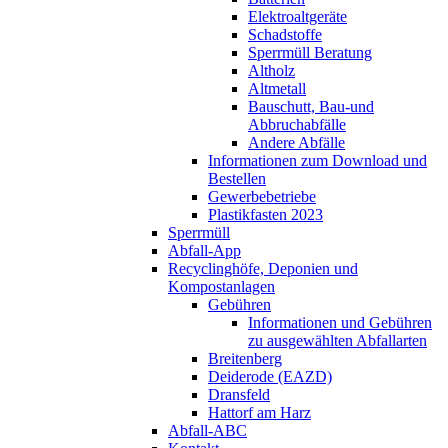
Elektroaltgeräte
Schadstoffe
Sperrmüll Beratung
Altholz
Altmetall
Bauschutt, Bau-und
Abbruchabfälle
Andere Abfälle
Informationen zum Download und
Bestellen
Gewerbebetriebe
Plastikfasten 2023
Sperrmüll
Abfall-App
Recyclinghöfe, Deponien und
Kompostanlagen
Gebühren
Informationen und Gebühren
zu ausgewählten Abfallarten
Breitenberg
Deiderode (EAZD)
Dransfeld
Hattorf am Harz
Abfall-ABC