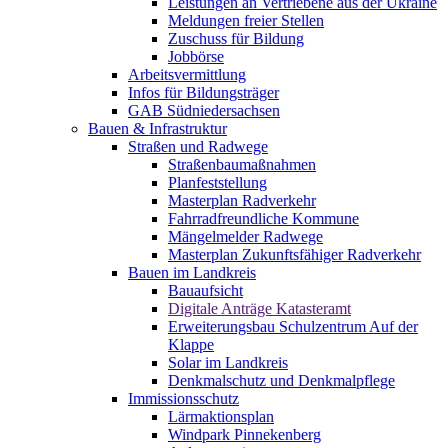
Leistungen an Vertriebene aus der Ukraine
Meldungen freier Stellen
Zuschuss für Bildung
Jobbörse
Arbeitsvermittlung
Infos für Bildungsträger
GAB Südniedersachsen
Bauen & Infrastruktur
Straßen und Radwege
Straßenbaumaßnahmen
Planfeststellung
Masterplan Radverkehr
Fahrradfreundliche Kommune
Mängelmelder Radwege
Masterplan Zukunftsfähiger Radverkehr
Bauen im Landkreis
Bauaufsicht
Digitale Anträge Katasteramt
Erweiterungsbau Schulzentrum Auf der
Klappe
Solar im Landkreis
Denkmalschutz und Denkmalpflege
Immissionsschutz
Lärmaktionsplan
Windpark Pinnekenberg