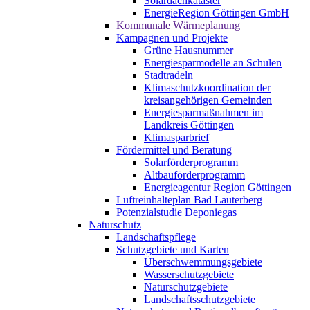
Solardachkataster
EnergieRegion Göttingen GmbH
Kommunale Wärmeplanung
Kampagnen und Projekte
Grüne Hausnummer
Energiesparmodelle an Schulen
Stadtradeln
Klimaschutzkoordination der
kreisangehörigen Gemeinden
Energiesparmaßnahmen im
Landkreis Göttingen
Klimasparbrief
Fördermittel und Beratung
Solarförderprogramm
Altbauförderprogramm
Energieagentur Region Göttingen
Luftreinhalteplan Bad Lauterberg
Potenzialstudie Deponiegas
Naturschutz
Landschaftspflege
Schutzgebiete und Karten
Überschwemmungsgebiete
Wasserschutzgebiete
Naturschutzgebiete
Landschaftsschutzgebiete