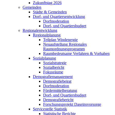
Zukunftstag 2026
Gemeinden
Städte & Gemeinden
Dorf- und Quartiersentwicklung
Dorfmoderation
Dorf- und Quartiersbudget
Regionalentwicklung
Regionalplanung
Teilplan Windenergie
Neuaufstellung Regionales
Raumordnungsprogramm
Raumbedeutsame Verfahren & Vorhaben
Sozialplanung
Sozialstrategie
Sozialbericht
Fokusräume
Demografiemanagement
Demografiebeirat
Dorfmoderation
Fördermittelberatung
Dorf- und Quartiersbudget
Demografiebericht
Forschungsprojekt Daseinsvorsorge
Servicestelle Statistik
Statistische Berichte