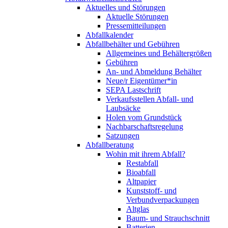
Aktuelles und Störungen
Aktuelle Störungen
Pressemitteilungen
Abfallkalender
Abfallbehälter und Gebühren
Allgemeines und Behältergrößen
Gebühren
An- und Abmeldung Behälter
Neue/r Eigentümer*in
SEPA Lastschrift
Verkaufsstellen Abfall- und
Laubsäcke
Holen vom Grundstück
Nachbarschaftsregelung
Satzungen
Abfallberatung
Wohin mit ihrem Abfall?
Restabfall
Bioabfall
Altpapier
Kunststoff- und
Verbundverpackungen
Altglas
Baum- und Strauchschnitt
Batterien