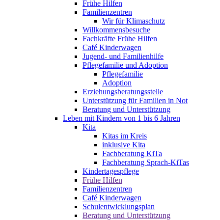
Frühe Hilfen
Familienzentren
Wir für Klimaschutz
Willkommensbesuche
Fachkräfte Frühe Hilfen
Café Kinderwagen
Jugend- und Familienhilfe
Pflegefamilie und Adoption
Pflegefamilie
Adoption
Erziehungsberatungsstelle
Unterstützung für Familien in Not
Beratung und Unterstützung
Leben mit Kindern von 1 bis 6 Jahren
Kita
Kitas im Kreis
inklusive Kita
Fachberatung KiTa
Fachberatung Sprach-KiTas
Kindertagespflege
Frühe Hilfen
Familienzentren
Café Kinderwagen
Schulentwicklungsplan
Beratung und Unterstützung